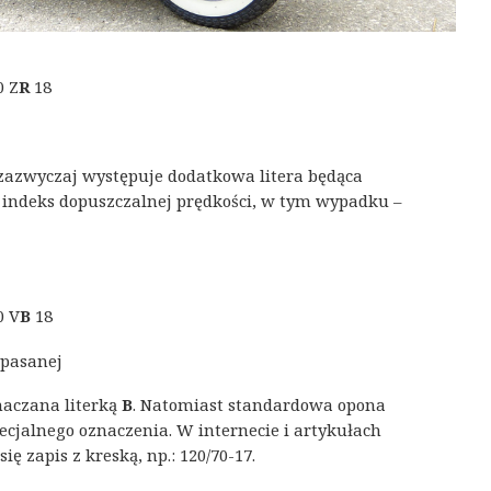
0 Z
R
18
zazwyczaj występuje dodatkowa litera będąca
 indeks dopuszczalnej prędkości, w tym wypadku –
0 V
B
18
opasanej
naczana literką
B
. Natomiast standardowa opona
ecjalnego oznaczenia. W internecie i artykułach
ę zapis z kreską, np.: 120/70-17.