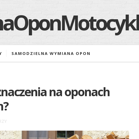
Y
SAMODZIELNA WYMIANA OPON
znaczenia na oponach
h?
RZY