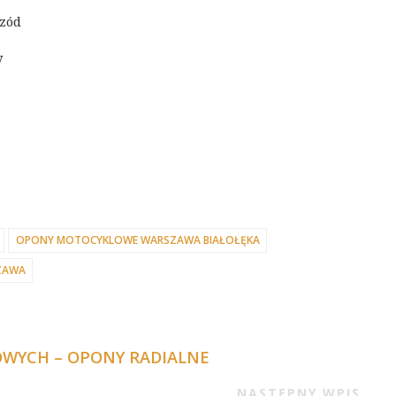
zód
y
OPONY MOTOCYKLOWE WARSZAWA BIAŁOŁĘKA
ZAWA
WYCH – OPONY RADIALNE
NASTĘPNY WPIS