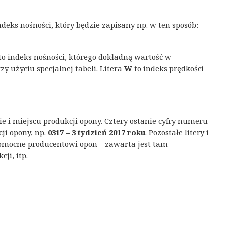
eks nośności, który będzie zapisany np. w ten sposób:
to indeks nośności, którego dokładną wartość w
 użyciu specjalnej tabeli. Litera
W
to indeks prędkości
cie i miejscu produkcji opony. Cztery ostanie cyfry numeru
ji opony, np.
0317 – 3 tydzień 2017 roku
. Pozostałe litery i
 pomocne producentowi opon – zawarta jest tam
ji, itp.