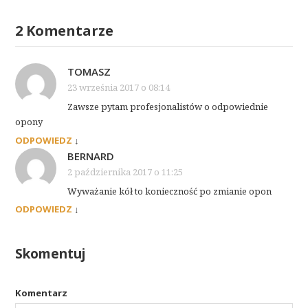
2 Komentarze
TOMASZ
23 września 2017 o 08:14
Zawsze pytam profesjonalistów o odpowiednie
opony
ODPOWIEDZ
↓
BERNARD
2 października 2017 o 11:25
Wyważanie kół to konieczność po zmianie opon
ODPOWIEDZ
↓
Skomentuj
Komentarz