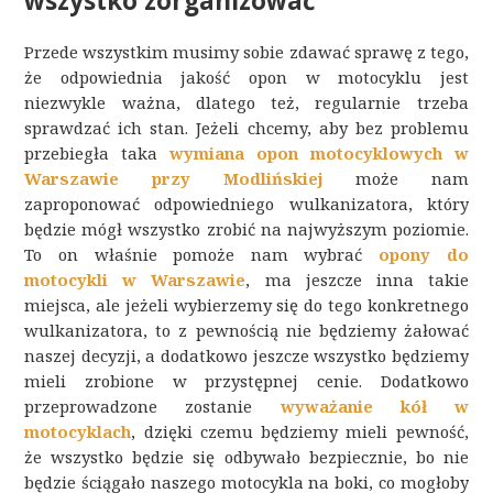
wszystko zorganizować
Przede wszystkim musimy sobie zdawać sprawę z tego,
że odpowiednia jakość opon w motocyklu jest
niezwykle ważna, dlatego też, regularnie trzeba
sprawdzać ich stan. Jeżeli chcemy, aby bez problemu
przebiegła taka
wymiana opon motocyklowych w
Warszawie przy Modlińskiej
może nam
zaproponować odpowiedniego wulkanizatora, który
będzie mógł wszystko zrobić na najwyższym poziomie.
To on właśnie pomoże nam wybrać
opony do
motocykli w Warszawie
, ma jeszcze inna takie
miejsca, ale jeżeli wybierzemy się do tego konkretnego
wulkanizatora, to z pewnością nie będziemy żałować
naszej decyzji, a dodatkowo jeszcze wszystko będziemy
mieli zrobione w przystępnej cenie. Dodatkowo
przeprowadzone zostanie
wyważanie kół w
motocyklach
, dzięki czemu będziemy mieli pewność,
że wszystko będzie się odbywało bezpiecznie, bo nie
będzie ściągało naszego motocykla na boki, co mogłoby