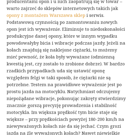
producentami opon i u nich zaopatrują się w towar –
warto zajrzeć do sklepów internetowych takich jak
opony z montażem Warszawa sklep
i serwis.
Podstawową czynnością po zamontowaniu nowych
opon jest ich wyważenie. Eliminuje to niedoskonałości
produkcyjne danej opony, które w innym wypadku
powodowałyby bicia i wibracje podczas jazdy. Jeżeli na
kołach znajdują się naklejone ciężarki, to możemy
mieć pewność, że koła były wyważane (odmienną
kwestią jest, czy zostało to zrobione dobrze). W bardzo
rzadkich przypadkach uda się ustawić oponę
względem felgi w taki sposób, że ciężarki nie są
potrzebne. Testem na prawidłowe wyważenie jest po
prostu jazda na motocyklu. Natychmiast odczujemy
niepożądane wibracje, pokonując zakręty stwierdzimy
znacznie gorszą precyzję prowadzenia i stabilność
motocykla. Im większa prędkość tym bicie staje się
większe – przy prędkościach powyżej 180-200 km/h na
niewyważonych kołach nie da się jechać. Czym grozi
jazda na źle wyważonych kołach? Nawet niewielkie